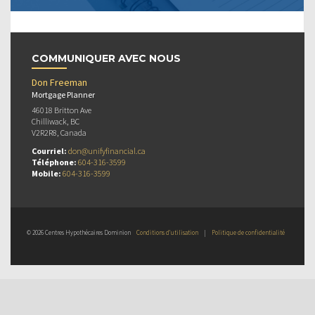
COMMUNIQUER AVEC NOUS
Don Freeman
Mortgage Planner
46018 Britton Ave
Chilliwack, BC
V2R2R8, Canada
Courriel:
don@unifyfinancial.ca
Téléphone:
604-316-3599
Mobile:
604-316-3599
© 2026 Centres Hypothécaires Dominion
Conditions d’utilisation
|
Politique de confidentialité